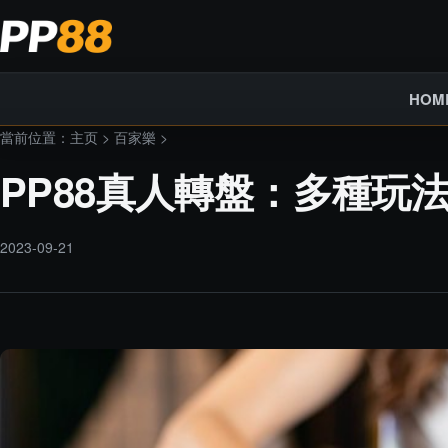
HOM
當前位置：
主页
>
百家樂
>
PP88真人轉盤：多種玩
2023-09-21