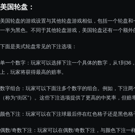
美国轮盘：
美国轮盘的游戏设置与其他轮盘游戏相似，包括一个轮盘和
一半为黑色。不同于其他轮盘游戏，美国轮盘还有一个额外的编
下面是美式轮盘常见的下注选项：
单一个数字：玩家可以选择下注一个具体的数字，从1到36，或
上，玩家将获得最高的赔率。
数字组合：玩家可以下面注多个数字的组合。例如，下注两个
（称为“街区”）。这些下注选项提供了更高的中奖率，但赔
颜色下注：玩家可以在下注球最后停在红色格子还是黑色格子
偶数/奇数下注：玩家可以在偶数/奇数下注，与颜色下注一样