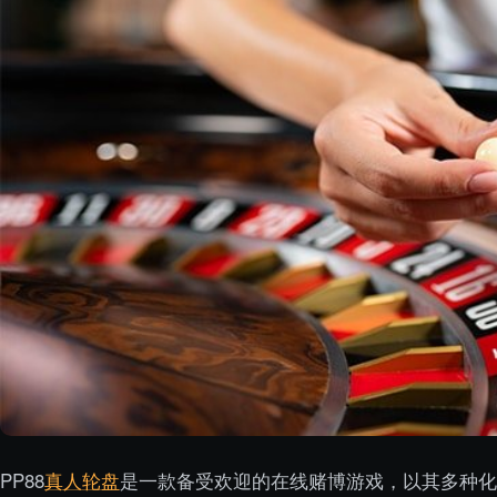
PP88
真人轮盘
是一款备受欢迎的在线赌博游戏，以其多种化