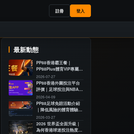
註冊
登入
最新動態
PP88香港霸王餐｜
PP88Plus體育VIP專屬回
饋，最高8,888 HKD
2026-07-27
PP88香港外圍投注平台
評價｜足球投注與NBA投
注體
2026-04-09
PP88足球免賠活動介紹
｜降低風險的體育體驗玩
法
2026-03-27
2026 世界盃全面升級｜
為何香港球迷投注熱度將