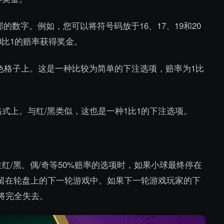
邻的数字。例如，您可以将符号码放于16、17、19和20
比1的赔率获得奖金。
或黑色格子上。这是一种比较为简单的下注选项，赔率为1比
式上。与红/黑类似，这也是一种1比1的下注选项。
家下注红/黑、偶/奇等50%赔率的选项时，如果小球最终停在
，并留在轮盘上的下一轮游戏中。如果下一轮游戏玩家的下
将完全失去。