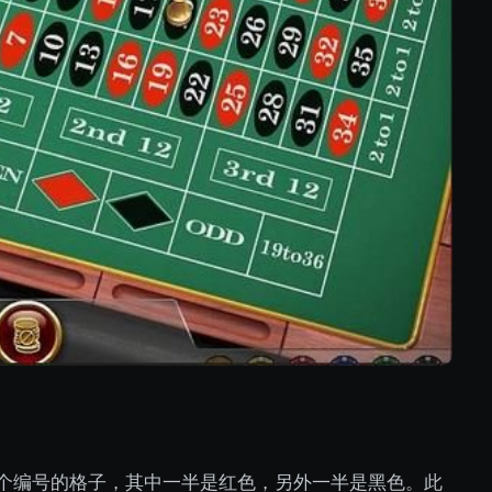
6个编号的格子，其中一半是红色，另外一半是黑色。此