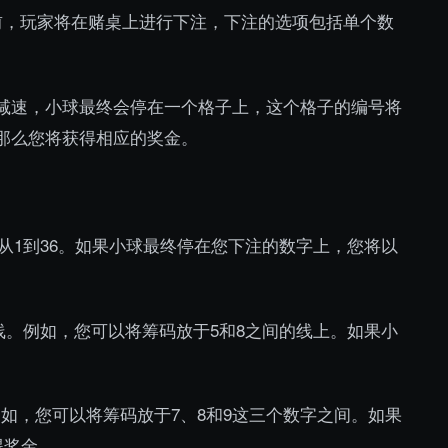
之前，玩家将在赌桌上进行下注，下注的选项包括单个数
减速，小球最终会停在一个格子上，这个格子的编号将
，那么您将获得相应的奖金。
数字，从1到36。如果小球最终停在您下注的数字上，您将以
分割线。例如，您可以将筹码放于5和8之间的线上。如果小
。
。例如，您可以将筹码放于7、8和9这三个数字之间。如果
得奖金。