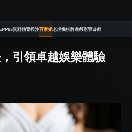
E
PP88資料
體育投注
百家樂
老虎機
棋牌遊戲
彩票遊戲
法，引領卓越娛樂體驗