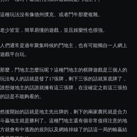
這種玩法沒有像德州撲克、或者鬥牛那麼複雜。
老少皆宜，簡單易懂的遊戲，並且娛樂性也很強。
人們通常是過年聚集時候約鬥地主，也有可能獨自一人網上
遊戲平台玩。
那麼，鬥地主怎麼玩呢？這種鬥地主的棋牌遊戲是三個人的
玩法每人的話就是發了17張牌，剩下三張的話就算底牌了，
誰想做地主的話誰就擁有這三張牌，在沒確定之前這三張拍
的話是不能夠看的。
然後開始的話就是地主先出牌的，剩下的兩家農民就是合力
斗贏地主就是勝利了。這種鬥地主還有個非常值得注意的地
方就會有中逃跑的規則以及網絡掉線了的話這一局的輸贏結