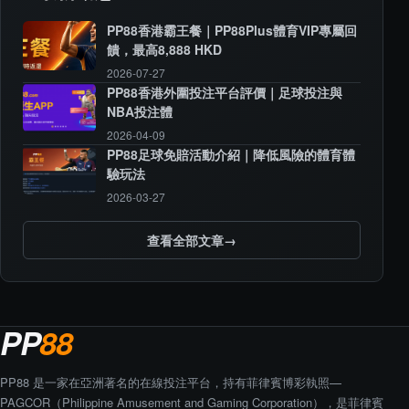
PP88香港霸王餐｜PP88Plus體育VIP專屬回
饋，最高8,888 HKD
2026-07-27
PP88香港外圍投注平台評價｜足球投注與
NBA投注體
2026-04-09
PP88足球免賠活動介紹｜降低風險的體育體
驗玩法
2026-03-27
查看全部文章
→
PP
88
PP88 是一家在亞洲著名的在線投注平台，持有菲律賓博彩執照—
PAGCOR（Philippine Amusement and Gaming Corporation），是菲律賓