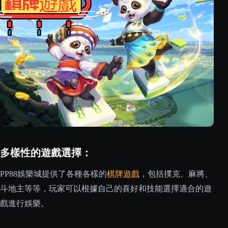
多樣性的遊戲選擇：
PP88娛樂城提供了各種各樣的
棋牌遊戲
，包括撲克、麻將、
斗地主等等，玩家可以根據自己的喜好和技能選擇適合的遊
戲進行娛樂。