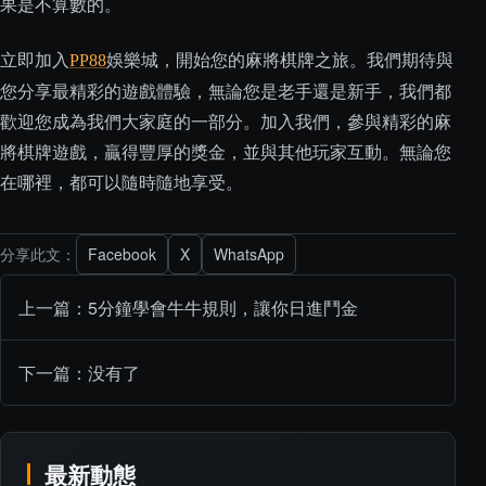
果是不算數的。
立即加入
，開始您的麻將棋牌之旅。我們期待與
PP88
娛樂城
您分享最精彩的遊戲體驗，無論您是老手還是新手，我們都
歡迎您成為我們大家庭的一部分。加入我們，參與精彩的麻
將棋牌遊戲，贏得豐厚的獎金，並與其他玩家互動。無論您
在哪裡，都可以隨時隨地
享受。
分享此文：
Facebook
X
WhatsApp
上一篇：
5分鐘學會牛牛規則，讓你日進鬥金
下一篇：没有了
最新動態